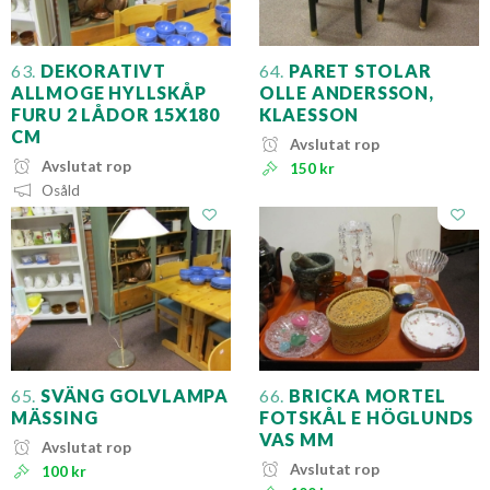
63.
DEKORATIVT
64.
PARET STOLAR
ALLMOGE HYLLSKÅP
OLLE ANDERSSON,
FURU 2 LÅDOR 15X180
KLAESSON
CM
Avslutat rop
Avslutat rop
150 kr
Osåld
65.
SVÄNG GOLVLAMPA
66.
BRICKA MORTEL
MÄSSING
FOTSKÅL E HÖGLUNDS
VAS MM
Avslutat rop
Avslutat rop
100 kr