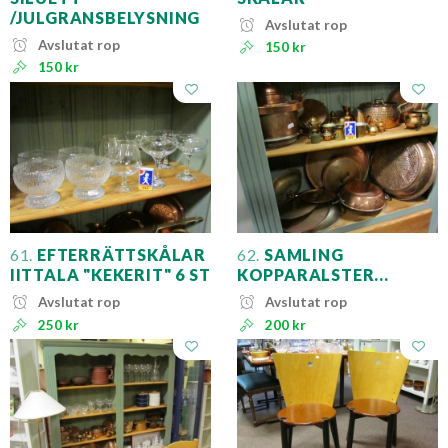
/JULGRANSBELYSNING
Avslutat rop
Avslutat rop
150 kr
150 kr
61.
EFTERRÄTTSKÅLAR
62.
SAMLING
IITTALA "KEKERIT" 6 ST
KOPPARALSTER...
Avslutat rop
Avslutat rop
250 kr
200 kr