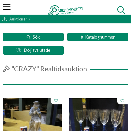
Auktioner
/
Sök
Katalognummer
Dölj avslutade
"CRAZY" Realtidsauktion