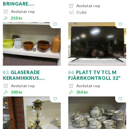
BRINGARE....
Avslutat rop
Avslutat rop
Osåld
250 kr
83.
GLASERADE
84.
PLATT TV TCL M
KERAMIKKRUS....
FJÄRRKONTROLL 32"
Avslutat rop
Avslutat rop
100 kr
350 kr