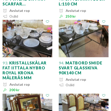
SCARFAR...
L:110 CM
Avslutat rop
Avslutat rop
Osåld
250 kr
93.
KRISTALLSKÅLAR
94.
MATBORD SMIDE
FAT IITTALA NYBRO
SVART GLASSKIVA
ROYAL KRONA
90X140 CM
MÅLERÅS MM
Avslutat rop
Avslutat rop
Osåld
200 kr