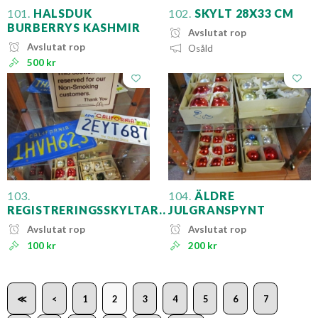
101.
HALSDUK
102.
SKYLT 28X33 CM
BURBERRYS KASHMIR
Avslutat rop
Avslutat rop
Osåld
500 kr
103.
104.
ÄLDRE
REGISTRERINGSSKYLTAR..
JULGRANSPYNT
Avslutat rop
Avslutat rop
100 kr
200 kr
≪
<
1
2
3
4
5
6
7