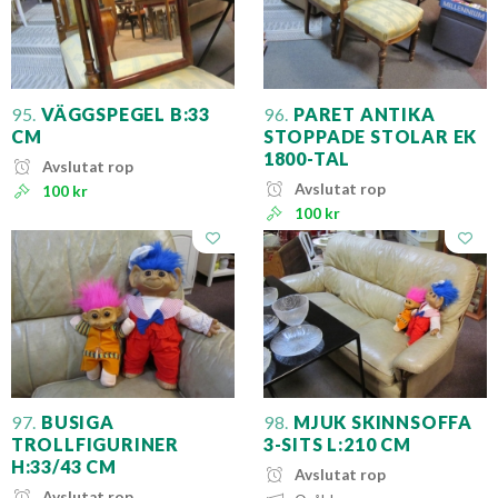
95.
VÄGGSPEGEL B:33
96.
PARET ANTIKA
CM
STOPPADE STOLAR EK
1800-TAL
Avslutat rop
Avslutat rop
100 kr
100 kr
97.
BUSIGA
98.
MJUK SKINNSOFFA
TROLLFIGURINER
3-SITS L:210 CM
H:33/43 CM
Avslutat rop
Avslutat rop