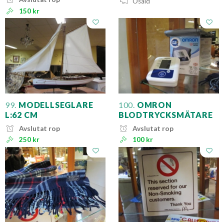
Osåld
150 kr
99.
MODELLSEGLARE
100.
OMRON
L:62 CM
BLODTRYCKSMÄTARE
Avslutat rop
Avslutat rop
250 kr
100 kr