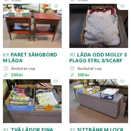
89.
PARET SÄNGBORD
90.
LÅDA ODD MOLLY 3
M LÅDA
PLAGG STRL 3/SCARF
Avslutat rop
Avslutat rop
200 kr
100 kr
91.
TVÅ LÅDOR FINA
92.
SITTBÄNK M LOCK