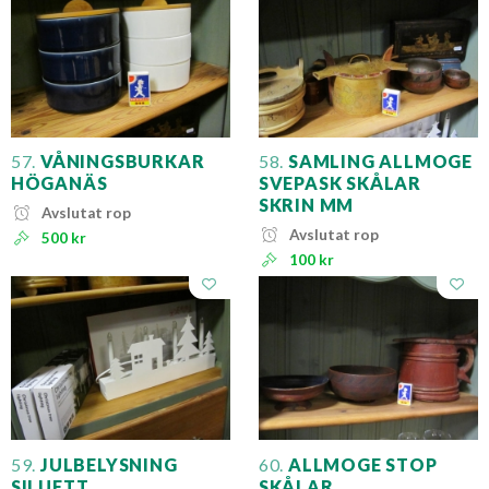
57.
VÅNINGSBURKAR
58.
SAMLING ALLMOGE
HÖGANÄS
SVEPASK SKÅLAR
SKRIN MM
Avslutat rop
Avslutat rop
500 kr
100 kr
59.
JULBELYSNING
60.
ALLMOGE STOP
SILUETT
SKÅLAR