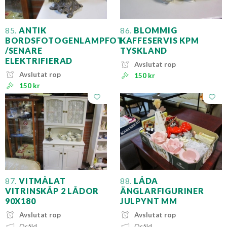
85.
ANTIK
86.
BLOMMIG
BORDSFOTOGENLAMPFOT
KAFFESERVIS KPM
/SENARE
TYSKLAND
ELEKTRIFIERAD
Avslutat rop
Avslutat rop
150 kr
150 kr
87.
VITMÅLAT
88.
LÅDA
VITRINSKÅP 2 LÅDOR
ÄNGLARFIGURINER
90X180
JULPYNT MM
Avslutat rop
Avslutat rop
Osåld
Osåld