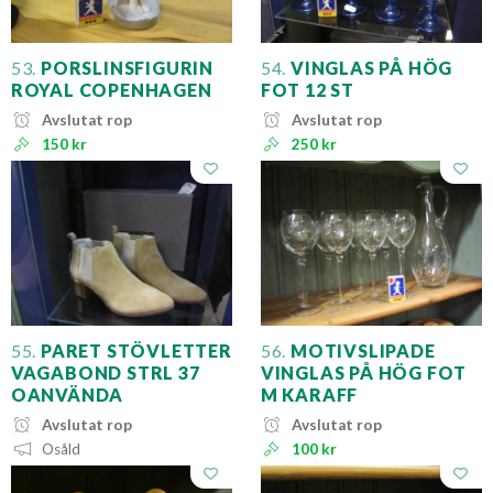
53.
PORSLINSFIGURIN
54.
VINGLAS PÅ HÖG
ROYAL COPENHAGEN
FOT 12 ST
Avslutat rop
Avslutat rop
150 kr
250 kr
55.
PARET STÖVLETTER
56.
MOTIVSLIPADE
VAGABOND STRL 37
VINGLAS PÅ HÖG FOT
OANVÄNDA
M KARAFF
Avslutat rop
Avslutat rop
Osåld
100 kr