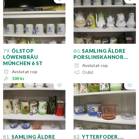
79.
ÖLSTOP
80.
SAMLING ÄLDRE
LÖWENBRÄU
PORSLINSKANNOR...
MÜNCHEN 6 ST
Avslutat rop
Avslutat rop
Osåld
100 kr
81.
SAMLING ÄLDRE
82.
YTTERFODER....