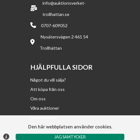
info@auktionsverket-
trollhattan.se
0707-609052
Nysätersvägen 2 461 54
Trollhättan
HJÄLPFULLA SIDOR
Något du vill sälja?
Att köpa från oss
Om oss
Våra auktioner
Kontakta oss
Den här webbplatsen använder cookies.
JAG SAMTYCKER
© Argonova Auktionsplattform 2026