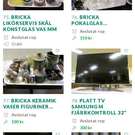
75.
BRICKA
76.
BRICKA
LIKÖRSERVIS SKÅL
POKALGLAS...
KONSTGLAS VAS MM
Avslutat rop
Avslutat rop
150 kr
Osåld
77.
BRICKA KERAMIK
78.
PLATT TV
VASER FIGURINER...
SAMSUNG M
FJÄRRKONTROLL 32"
Avslutat rop
Avslutat rop
100 kr
300 kr