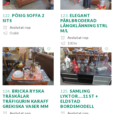
122.
PÖSIG SOFFA 2
123.
ELEGANT
SITS
PÄRLBRODERAD
LÅNGKLÄNNING STRL
Avslutat rop
M/L
Osåld
Avslutat rop
100 kr
124.
BRICKA RYSKA
125.
SAMLING
TRÄSKÅLAR
LYKTOR....11 ST +
TRÄFIGURIN KARAFF
ELDSTAD
GREKISKA VASER MM
BORDSMODELL
Avslutat rop
Avslutat rop