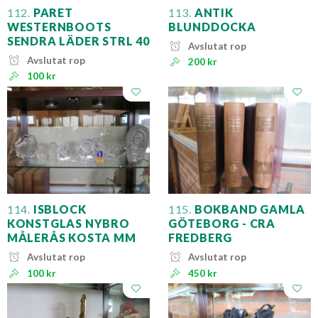
112.
PARET
113.
ANTIK
WESTERNBOOTS
BLUNDDOCKA
SENDRA LÄDER STRL 40
Avslutat rop
Avslutat rop
200 kr
100 kr
114.
ISBLOCK
115.
BOKBAND GAMLA
KONSTGLAS NYBRO
GÖTEBORG - CRA
MÅLERÅS KOSTA MM
FREDBERG
Avslutat rop
Avslutat rop
100 kr
450 kr