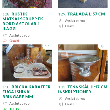
128.
RUSTIK
129.
TRÄLÅDA L:57 CM
MATSALSGRUPP EK
Avslutat rop
BORD 6 STOLAR 1
Osåld
ILÄGG
Avslutat rop
Osåld
130.
BRICKA KARAFFER
131.
TENNSKÅL H:17 CM
FUGA ISHINK
INSKRIPTIONER
BRINGARE MM
Avslutat rop
Avslutat rop
Osåld
100 kr