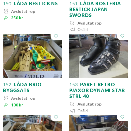
150.
LÅDA BESTICK NS
151.
LÅDA ROSTFRIA
BESTICK JAPAN
Avslutat rop
SWORDS
250 kr
Avslutat rop
Osåld
152.
LÅDA BRIO
153.
PARET RETRO
BYGGSATS
PJÄXOR DYNAMI STAR
STRL 40
Avslutat rop
Avslutat rop
100 kr
Osåld