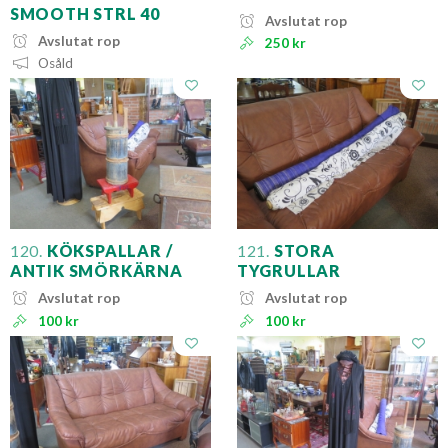
SMOOTH STRL 40
Avslutat rop
Avslutat rop
250 kr
Osåld
120.
KÖKSPALLAR /
121.
STORA
ANTIK SMÖRKÄRNA
TYGRULLAR
Avslutat rop
Avslutat rop
100 kr
100 kr