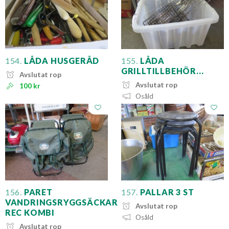
154.
LÅDA HUSGERÅD
155.
LÅDA
GRILLTILLBEHÖR...
Avslutat rop
Avslutat rop
100 kr
Osåld
156.
PARET
157.
PALLAR 3 ST
VANDRINGSRYGGSÄCKAR
Avslutat rop
REC KOMBI
Osåld
Avslutat rop