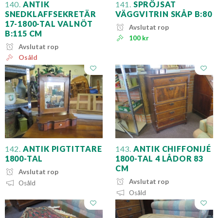
140.
ANTIK
141.
SPRÖJSAT
SNEDKLAFFSEKRETÄR
VÄGGVITRIN SKÅP B:80
17-1800-TAL VALNÖT
Avslutat rop
B:115 CM
100 kr
Avslutat rop
Osåld
142.
ANTIK PIGTITTARE
143.
ANTIK CHIFFONIJÉ
1800-TAL
1800-TAL 4 LÅDOR 83
CM
Avslutat rop
Avslutat rop
Osåld
Osåld