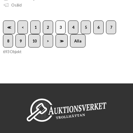
Osåld
≪
<
1
2
3
4
5
6
7
8
9
10
>
≫
Alla
693 Objekt