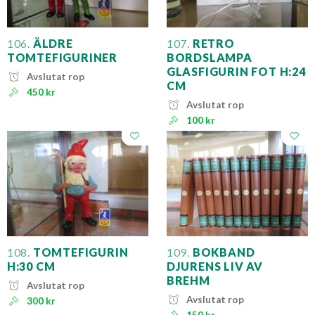
106.
ÄLDRE
107.
RETRO
TOMTEFIGURINER
BORDSLAMPA
GLASFIGURIN FOT H:24
Avslutat rop
CM
450 kr
Avslutat rop
100 kr
108.
TOMTEFIGURIN
109.
BOKBAND
H:30 CM
DJURENS LIV AV
BREHM
Avslutat rop
Avslutat rop
300 kr