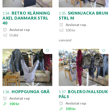
134.
RETRO KLÄNNING
135.
SKINNJACKA BRUN
AXEL DANMARK STRL
STRL M
40
Avslutat rop
Avslutat rop
100 kr
Osåld
oanvänd
136.
HOPPGUNGA GRÅ
137.
BOLERO/HALSDUK
PÄLS
Avslutat rop
Avslutat rop
100 kr
100 kr