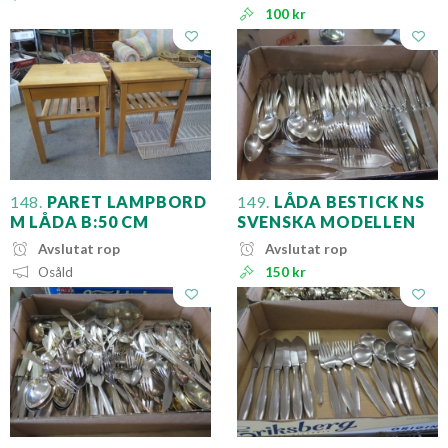
100 kr
148.
PARET LAMPBORD
149.
LÅDA BESTICK NS
M LÅDA B:50 CM
SVENSKA MODELLEN
Avslutat rop
Avslutat rop
Osåld
150 kr