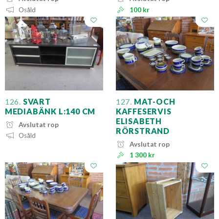
Osåld
100 kr
126.
SVART
127.
MAT-OCH
MEDIABÄNK L:140 CM
KAFFESERVIS
ELISABETH
Avslutat rop
RÖRSTRAND
Osåld
Avslutat rop
1 300 kr