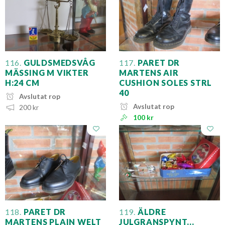
116.
GULDSMEDSVÅG
117.
PARET DR
MÄSSING M VIKTER
MARTENS AIR
H:24 CM
CUSHION SOLES STRL
40
Avslutat rop
Avslutat rop
200 kr
100 kr
118.
PARET DR
119.
ÄLDRE
MARTENS PLAIN WELT
JULGRANSPYNT...