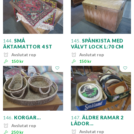
144.
SMÅ
145.
SPÅNKISTA MED
ÄKTAMATTOR 4 ST
VÄLVT LOCK L:70 CM
Avslutat rop
Avslutat rop
150 kr
150 kr
146.
KORGAR...
147.
ÄLDRE RAMAR 2
LÅDOR...
Avslutat rop
Avslutat rop
250 kr