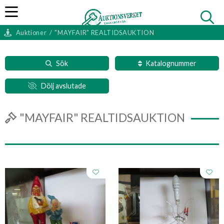
Auktioner
/
"MAYFAIR" REALTIDSAUKTION
Sök
Katalognummer
Dölj avslutade
"MAYFAIR" REALTIDSAUKTION