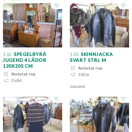
132.
SPEGELBYRÅ
133.
SKINNJACKA
JUGEND 4 LÅDOR
SVART STRL M
120X205 CM
Avslutat rop
Avslutat rop
100 kr
Osåld
oanvänd