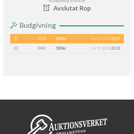
Budgivning avslutad
Avslutat Rop
Budgivning
7018
150 kr
Sön 20 2024
19:16
3841
100 kr
Lör 19 2024
20:23