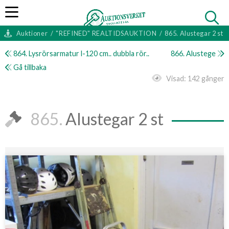
Auktioner
/
"REFINED" REALTIDSAUKTION
/
865. Alustegar 2 st
864. Lysrörsarmatur l-120 cm.. dubbla rör..
866. Alustege
Gå tillbaka
Visad:
142 gånger
865.
Alustegar 2 st