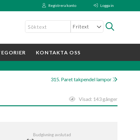
Registrera konto
Logga in
TEGORIER
KONTAKTA OSS
315. Paret takpendel lampor
Visad:
143 gånger
Budgivning avslutad