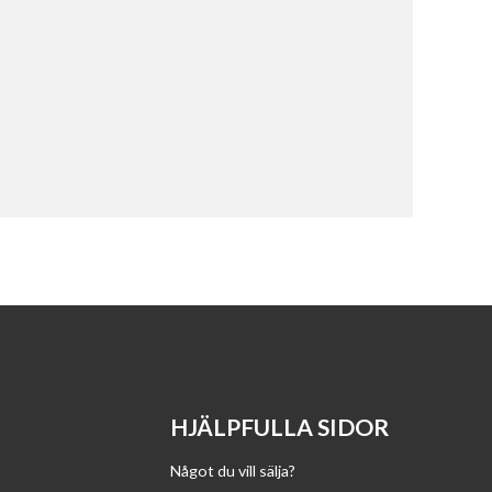
HJÄLPFULLA SIDOR
Något du vill sälja?