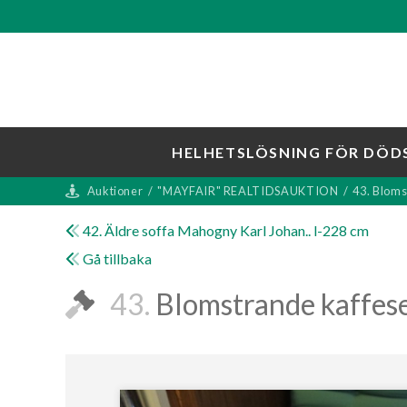
HELHETSLÖSNING FÖR DÖD
Auktioner
/
"MAYFAIR" REALTIDSAUKTION
/
43. Bloms
42. Äldre soffa Mahogny Karl Johan.. l-228 cm
Gå tillbaka
43.
Blomstrande kaffese