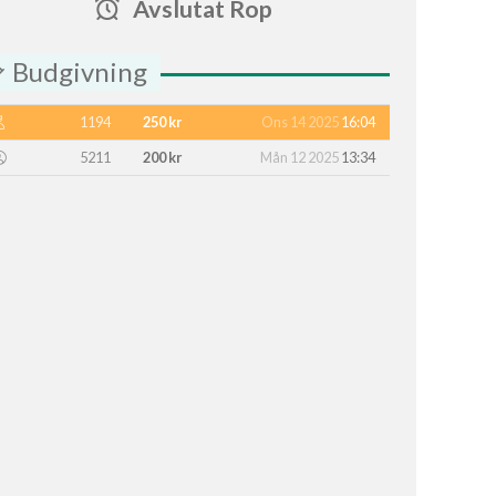
Avslutat Rop
Budgivning
1194
250 kr
Ons 14 2025
16:04
5211
200 kr
Mån 12 2025
13:34