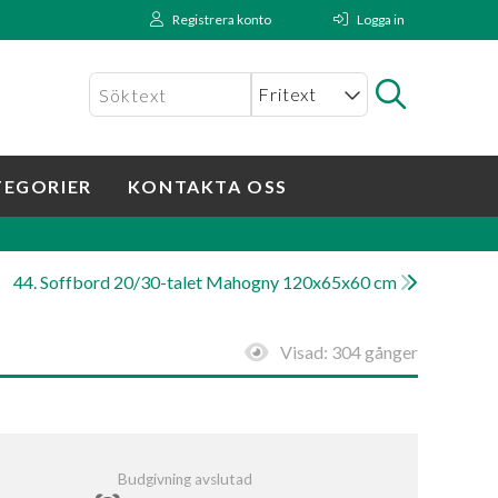
Registrera konto
Logga in
TEGORIER
KONTAKTA OSS
44. Soffbord 20/30-talet Mahogny 120x65x60 cm
Visad:
304 gånger
Budgivning avslutad