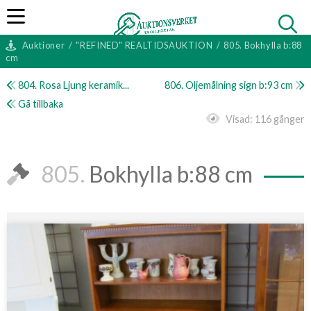
Auktioner
/
"REFINED" REALTIDSAUKTION
/
805. Bokhylla b:88
cm
804. Rosa Ljung keramik...
806. Oljemålning sign b:93 cm
Gå tillbaka
Visad:
116 gånger
805.
Bokhylla b:88 cm