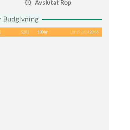
Avslutat Rop
Budgivning
5202
100 kr
Lör 19 2024
20:06