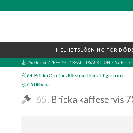
HELHETSLÖSNING FÖR DÖD
Auktioner
/
"REFINED" REALTIDSAUKTION
/
65. Brick
64. Bricka Orrefors Rörstrand karaff figurin mm
Gå tillbaka
65.
Bricka kaffeservis 7