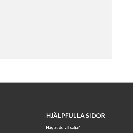
HJÄLPFULLA SIDOR
Något du vill sälja?