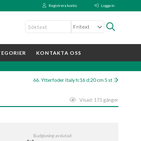
Registrera konto
Logga in
TEGORIER
KONTAKTA OSS
66. Ytterfoder Italy h:16 d:20 cm 5 st
Visad:
171 gånger
Budgivning avslutad