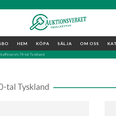
SBO
HEM
KÖPA
SÄLJA
OM OSS
KA
a kaffeservis 70-tal Tyskland
0-tal Tyskland