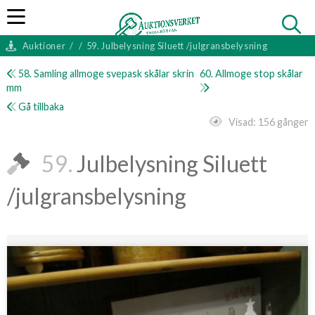
Auktioner
/
/
59. Julbelysning Siluett /julgransbelysning
58. Samling allmoge svepask skålar skrin
60. Allmoge stop skålar
mm
Gå tillbaka
Visad:
156 gånger
59.
Julbelysning Siluett
/julgransbelysning