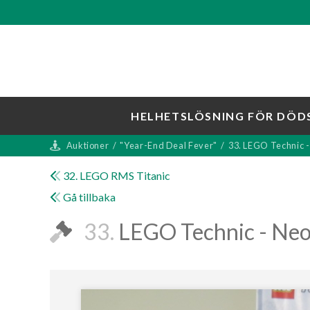
HELHETSLÖSNING FÖR DÖD
Auktioner
/
"Year-End Deal Fever"
/
33. LEGO Technic
32. LEGO RMS Titanic
Gå tillbaka
33.
LEGO Technic - N