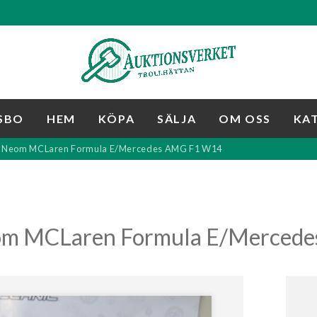
SBO
HEM
KÖPA
SÄLJA
OM OSS
KA
 - Neom MCLaren Formula E/Mercedes AMG F1 W14
eom MCLaren Formula E/Merced