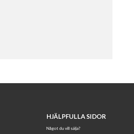
HJÄLPFULLA SIDOR
Något du vill sälja?