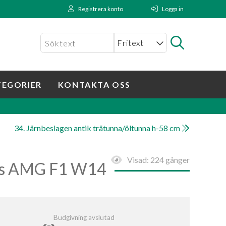
Registrera konto
Logga in
TEGORIER
KONTAKTA OSS
34. Järnbeslagen antik trätunna/öltunna h-58 cm
Visad:
224 gånger
es AMG F1 W14
Budgivning avslutad