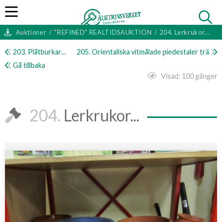
Auktioner
/
"REFINED" REALTIDSAUKTION
/
204. Lerkrukor...
203. Plåtburkar...
205. Orientaliska vitmålade piedestaler trä
Gå tillbaka
Visad:
100 gånger
204.
Lerkrukor...