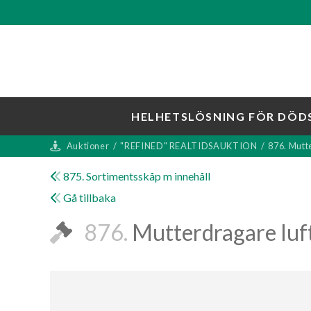
HELHETSLÖSNING FÖR DÖD
Auktioner
/
"REFINED" REALTIDSAUKTION
/
876. Mutt
875. Sortimentsskåp m innehåll
Gå tillbaka
876.
Mutterdragare lu