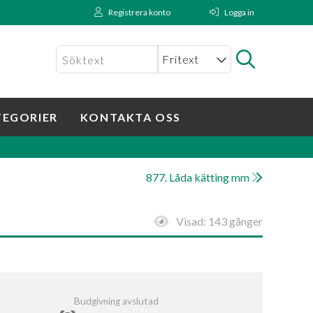
Registrera konto
Logga in
TEGORIER
KONTAKTA OSS
877. Låda kätting mm
Visad:
143 gånger
Budgivning avslutad