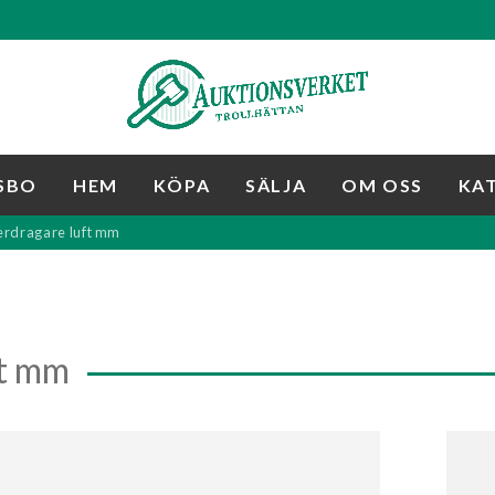
SBO
HEM
KÖPA
SÄLJA
OM OSS
KA
erdragare luft mm
ft mm