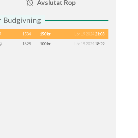
Avslutat Rop
Budgivning
1534
150 kr
Lör 19 2024
21:08
1628
100 kr
Lör 19 2024
18:29