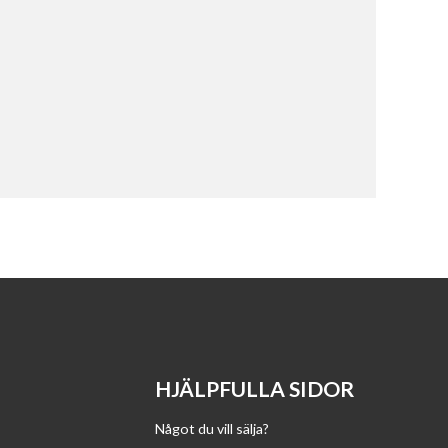
HJÄLPFULLA SIDOR
Något du vill sälja?