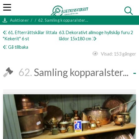
Auktioner
/
/
62. Samling kopparalster...
61. Efterrättskålar Iittala
63. Dekorativt allmoge hyllskåp furu 2
"Kekerit" 6 st
lådor 15x180 cm
Gå tillbaka
Visad:
153 gånger
62.
Samling kopparalster...