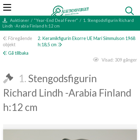
Auktioner
/
"Year-End Deal Fever"
/
1. Stengodsfigurin Richard
Lindh -Arabia Finland h:12 cm
Föregående
2. Keramikfigurin Ekorre UE Mari Simmulson 1968
objekt
h:18,5 cm
Gå tillbaka
Visad:
309 gånger
1.
Stengodsfigurin
Richard Lindh -Arabia Finland
h:12 cm