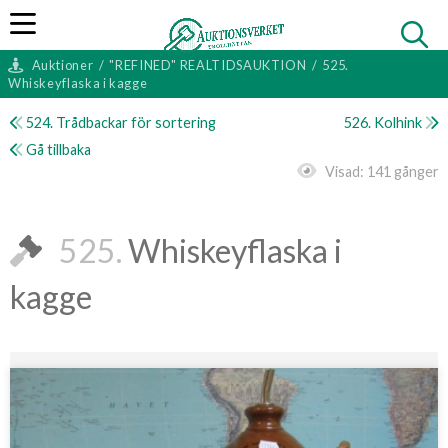
Auktioner
/
"REFINED" REALTIDSAUKTION
/
525.
Whiskeyflaska i kagge
524. Trådbackar för sortering
526. Kolhink
Gå tillbaka
Visad:
141 gånger
525.
Whiskeyflaska i
kagge