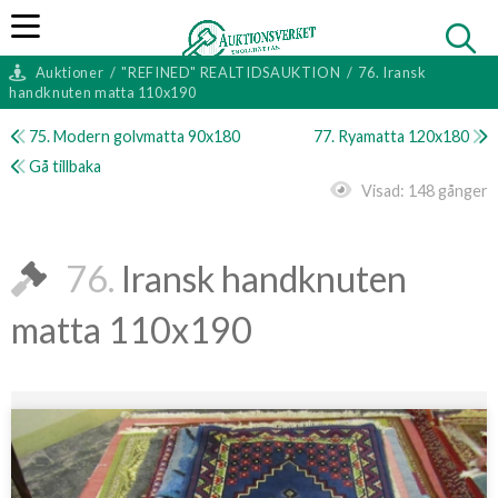
Auktioner
/
"REFINED" REALTIDSAUKTION
/
76. Iransk
handknuten matta 110x190
75. Modern golvmatta 90x180
77. Ryamatta 120x180
Gå tillbaka
Visad:
148 gånger
76.
Iransk handknuten
matta 110x190