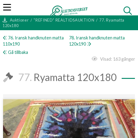
Auktioner
/
"REFINED" REALTIDSAUKTION
/
77. Ryamatta
120x180
76. Iransk handknuten matta
78. Iransk handknuten matta
110x190
120x190
Gå tillbaka
Visad:
163 gånger
77.
Ryamatta 120x180