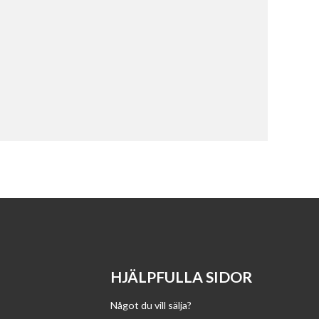
HJÄLPFULLA SIDOR
Något du vill sälja?