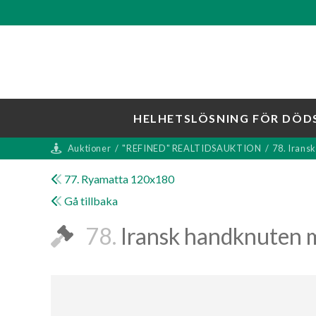
HELHETSLÖSNING FÖR DÖD
Auktioner
/
"REFINED" REALTIDSAUKTION
/
78. Irans
77. Ryamatta 120x180
Gå tillbaka
78.
Iransk handknuten