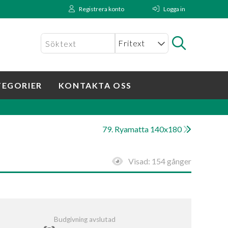
Registrera konto
Logga in
TEGORIER
KONTAKTA OSS
79. Ryamatta 140x180
Visad:
154 gånger
Budgivning avslutad