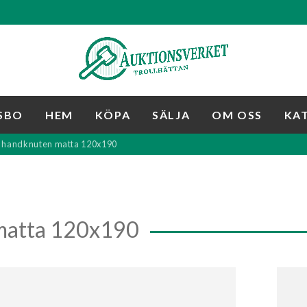
SBO
HEM
KÖPA
SÄLJA
OM OSS
KA
k handknuten matta 120x190
 matta 120x190